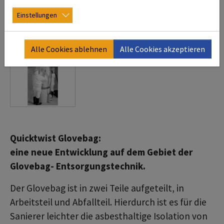
Einstellungen
Alle Cookies ablehnen
Alle Cookies akzeptieren
Quicktwist Glovebag:
eine neue Entwicklung auf dem Gebiet der
Glovebag- Entsorgungstechnik.
Der Glovebag ist in zwei Teile aufgeteilt, in
Arbeitsteil und Abfallteil. Hierdurch ist es für die
Sanierer leichter die asbesthaltige Isolation von