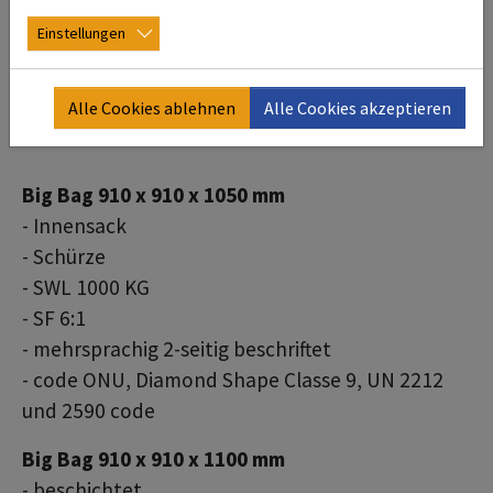
Einstellungen
Alle Cookies ablehnen
Alle Cookies akzeptieren
Big Bag 910 x 910 x 1050 mm
- Innensack
- Schürze
- SWL 1000 KG
- SF 6:1
- mehrsprachig 2-seitig beschriftet
- code ONU, Diamond Shape Classe 9, UN 2212
und 2590 code
Big Bag 910 x 910 x 1100 mm
- beschichtet