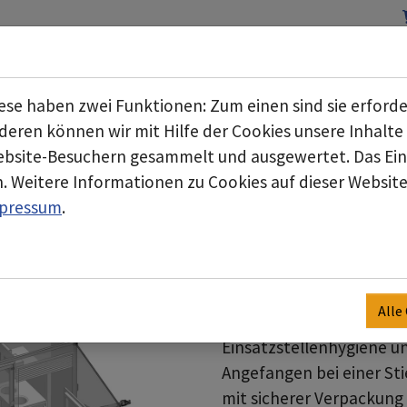
Start
Über uns
Geschäftsbereiche
Submenu for "Über uns"
se haben zwei Funktionen: Zum einen sind sie erforde
eren können wir mit Hilfe der Cookies unsere Inhalte 
bsite-Besuchern gesammelt und ausgewertet. Das Einv
llenhygiene /
Dekontaminationsanhänge
. Weitere Informationen zu Cookies auf dieser Website 
Das deco mobil C 6000 -
pressum
.
Personal ist für den aut
über zwei Toiletten so
Dusche zur Dekontaminat
verschiedensten Einsatz
Alle
in kürzester Zeit alles f
Einsatzstellenhygiene u
Angefangen bei einer St
mit sicherer Verpackung