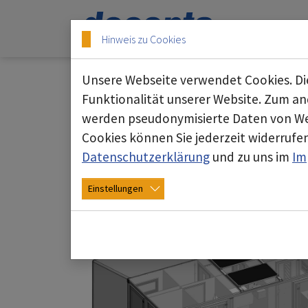
Skip to main content
Skip to page footer
Hinweis zu Cookies
Unsere Webseite verwendet Cookies. Die
Funktionalität unserer Website. Zum and
werden pseudonymisierte Daten von We
C6000 KatS Einsatzste
Cookies können Sie jederzeit widerrufen
Dekon P
Datenschutzerklärung
und zu uns im
Im
Einstellungen