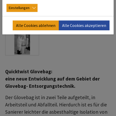
Einstellungen
Alle Cookies ablehnen
Alle Cookies akzeptieren
Quicktwist Glovebag:
eine neue Entwicklung auf dem Gebiet der
Glovebag- Entsorgungstechnik.
Der Glovebag ist in zwei Teile aufgeteilt, in
Arbeitsteil und Abfallteil. Hierdurch ist es für die
Sanierer leichter die asbesthaltige Isolation von