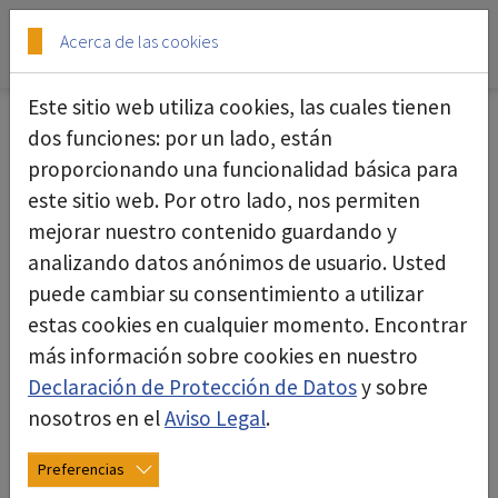
Skip to main content
Skip to page footer
Acerca de las cookies
Este sitio web utiliza cookies, las cuales tienen
dos funciones: por un lado, están
proporcionando una funcionalidad básica para
Purificador de aire R 150 silent
este sitio web. Por otro lado, nos permiten
mejorar nuestro contenido guardando y
analizando datos anónimos de usuario. Usted
puede cambiar su consentimiento a utilizar
estas cookies en cualquier momento. Encontrar
más información sobre cookies en nuestro
Declaración de Protección de Datos
y sobre
nosotros en el
Aviso Legal
.
Preferencias