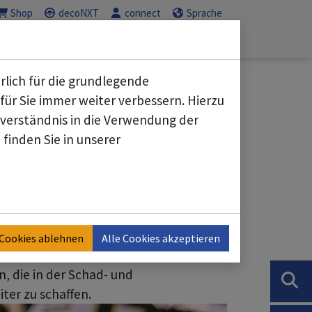
Shop
decoNXT
connect
Sprache
Service
Karriere
Submenu for "Geschäftsbereiche"
Submenu for "Service"
Submenu for "K
rlich für die grundlegende
für Sie immer weiter verbessern. Hierzu
erständnis in die Verwendung der
 und Gefahrstoffsanierung konzipiert
finden Sie in unserer
n Umgebungen zu gewährleisten. Die
andschuhe, die alle darauf ausgelegt
s. Sie erfüllen strenge
 Cookies ablehnen
Alle Cookies akzeptieren
, die in der Schad- und
iter zu schaffen.