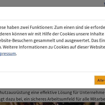
Start
Über uns
Geschäftsbereiche
Submenu for "Über uns"
se haben zwei Funktionen: Zum einen sind sie erforde
srüstung
eren können wir mit Hilfe der Cookies unsere Inhalte 
bsite-Besuchern gesammelt und ausgewertet. Das Einv
hl an Schutzausrüstungen, die speziell für die Schad-
. Weitere Informationen zu Cookies auf dieser Website 
, um die Sicherheit von Fachkräften in kontaminierte
pressum
.
srüstungen wie Atemschutzmasken, Schutzanzüge und H
en und Partikeln zu schützen.
chnen sich durch hohe Qualität und Zuverlässigkeit au
Alle
len Schutz bei der Arbeit mit Schadstoffen.
hutzausrüstung eine effektive Lösung für Unternehmen
gt dazu bei, ein sicheres Arbeitsumfeld für alle Mitarbe