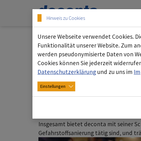
Skip to main content
Skip to page footer
Hinweis zu Cookies
Unsere Webseite verwendet Cookies. Die
Persönliche Schutzau
Funktionalität unserer Website. Zum and
werden pseudonymisierte Daten von We
deconta bietet eine umfangreiche Auswa
Cookies können Sie jederzeit widerrufen
sind. Diese Produkte sind entscheidend
Datenschutzerklärung
und zu uns im
Im
Palette umfasst persönliche Schutzau
Einstellungen
sind, den Träger vor gefährlichen Stoff
Die Schutzausrüstungen von deconta zei
Sicherheitsstandards und bieten optima
Insgesamt bietet deconta mit seiner Sc
Gefahrstoffsanierung tätig sind, und trä