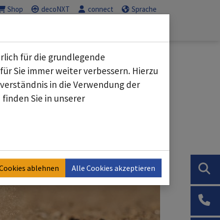
Shop
decoNXT
connect
Sprache
Service
Karriere
Submenu for "Geschäftsbereiche"
Submenu for "Service"
Submenu for "K
rlich für die grundlegende
für Sie immer weiter verbessern. Hierzu
erständnis in die Verwendung der
finden Sie in unserer
 Cookies ablehnen
Alle Cookies akzeptieren