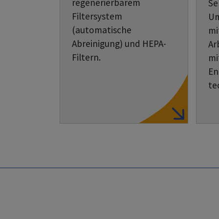
regenerierbarem
Se
Filtersystem
Um
(automatische
mi
Abreinigung) und HEPA-
Ar
Filtern.
mi
En
te