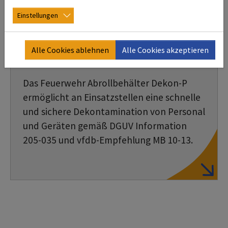
Einstellungen
Alle Cookies ablehnen
Alle Cookies akzeptieren
Das Feuerwehr Abrollbehälter Dekon-P
ermöglicht an Einsatzstellen eine schnelle
und sichere Dekontamination von Personal
und Geräten gemäß DGUV Information
205-035 und vfdb-Empfehlung MB 10-13.