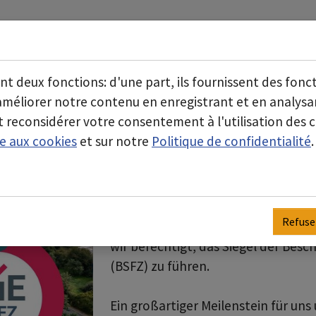
À propos de nous
Secteurs d'activité
Submenu for "À propos de 
ont deux fonctions: d'une part, ils fournissent des fonc
'améliorer notre contenu en enregistrant et en analy
 reconsidérer votre consentement à l'utilisation des c
ve aux cookies
et sur notre
Politique de confidentialité
.
Innovation ist ein z
unserer Arbeit – und
Refuse
Dank eines genehmigten Forschung
wir berechtigt, das Siegel der Bes
(BSFZ) zu führen.
Ein großartiger Meilenstein für uns 