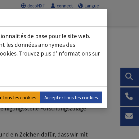
decoNXT
connect
Langue
Service
Carrière
nous"
Submenu for "Secteurs d'activité"
Submenu for "Service"
Submenu for "C
tionnalités de base pour le site web.
sant les données anonymes des
ookies. Trouvez plus d'informations sur
entraler Bestandteil
 nun ist es offiziell
r tous les cookies
Accepter tous les cookies
s- und Entwicklungsprojekts sind
cheinigungsstelle Forschungszulage
und ein Zeichen dafür, dass wir mit