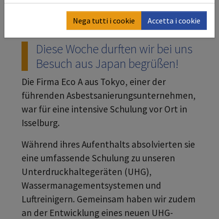
Nega tutti i cookie
Accetta i cookie
Diese Woche durften wir bei uns
Besuch aus Japan begrüßen!
Die Firma Eco A aus Tokyo, einer der
führenden Asbestsanierungsunternehmen,
war für eine intensive Schulung vor Ort in
Isselburg.
Während ihres Aufenthalts absolvierten sie
eine umfassende Schulung zu unseren
Unterdruckhaltegeräten (UHG),
Wassermanagementsystemen und
Luftreinigern. Gemeinsam haben wir zudem
an der Entwicklung eines neuen UHG-