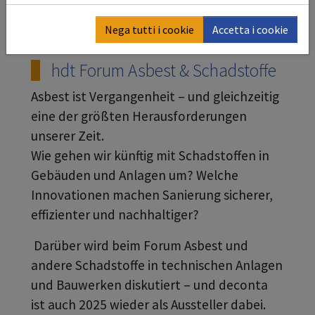
Nega tutti i cookie
Accetta i cookie
hdt Forum Asbest & Schadstoffe
Asbest ist Vergangenheit – und gleichzeitig
eine der größten Herausforderungen
unserer Zeit.
Wie gehen wir künftig mit Schadstoffen in
Gebäuden und Anlagen um? Welche
Innovationen machen Sanierung sicherer,
effizienter und nachhaltiger?
Darüber wird beim Forum Asbest und
andere Schadstoffe in technischen Anlagen
und Bauwerken diskutiert – und deconta
ist auch 2025 wieder als Aussteller dabei.