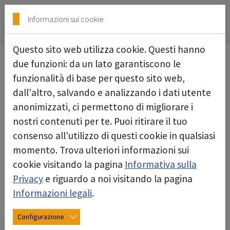
Skip to main content
Skip to page footer
Informazioni sui cookie
Questo sito web utilizza cookie. Questi hanno
due funzioni: da un lato garantiscono le
06/11/2025
funzionalità di base per questo sito web,
dall'altro, salvando e analizzando i dati utente
anonimizzati, ci permettono di migliorare i
nostri contenuti per te. Puoi ritirare il tuo
consenso all'utilizzo di questi cookie in qualsiasi
momento. Trova ulteriori informazioni sui
cookie visitando la pagina
Informativa sulla
Privacy
e riguardo a noi visitando la pagina
Informazioni legali
.
Configurazione