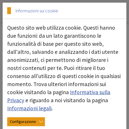
Skip to main content
Skip to page footer
Informazioni sui cookie
Questo sito web utilizza cookie. Questi hanno
due funzioni: da un lato garantiscono le
funzionalità di base per questo sito web,
Questo prodotto non è attualmente
dall'altro, salvando e analizzando i dati utente
disponibile in Italia. Vi preghiamo di
anonimizzati, ci permettono di migliorare i
nostri contenuti per te. Puoi ritirare il tuo
contattarci per eventuali alternative.
consenso all'utilizzo di questi cookie in qualsiasi
momento. Trova ulteriori informazioni sui
cookie visitando la pagina
Informativa sulla
alla pagina iniziale
Privacy
e riguardo a noi visitando la pagina
Informazioni legali
.
Configurazione