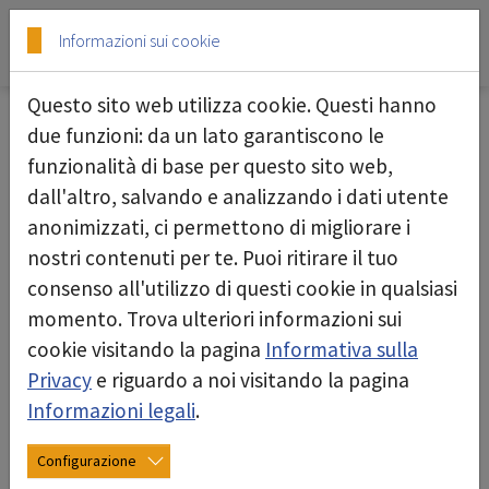
Skip to main content
Skip to page footer
Informazioni sui cookie
Questo sito web utilizza cookie. Questi hanno
Gestione acque
due funzioni: da un lato garantiscono le
funzionalità di base per questo sito web,
deconta offre una gamma completa di prodotti
dall'altro, salvando e analizzando i dati utente
per la gestione dell'acqua specificamente
anonimizzati, ci permettono di migliorare i
progettati per la bonifica di sostanze nocive e
nostri contenuti per te. Puoi ritirare il tuo
pericolose. Queste attrezzature sono
consenso all'utilizzo di questi cookie in qualsiasi
fondamentali per garantire sicurezza ed
momento. Trova ulteriori informazioni sui
efficienza nella gestione dell'acqua in aree
cookie visitando la pagina
Informativa sulla
contaminate.
Privacy
e riguardo a noi visitando la pagina
Informazioni legali
.
Le unità filtrazione acque con boiler di deconta
garantiscono il riscaldamento dell'acqua delle
Configurazione
docce e il filtraggio delle acque reflue. Queste