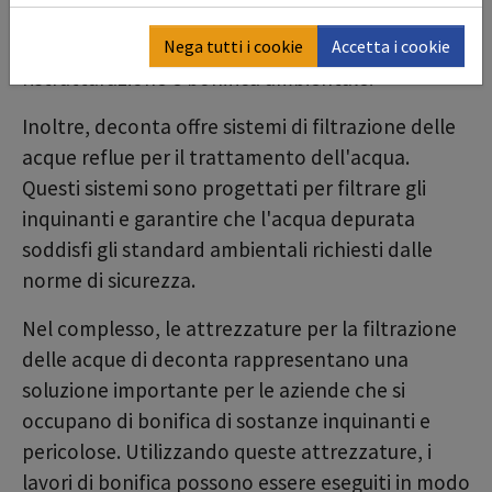
unità sono robuste e progettate per l'uso in
ambienti difficili. Sono ideali anche nei progetti di
Nega tutti i cookie
Accetta i cookie
ristrutturazione e bonifica ambientale.
Inoltre, deconta offre sistemi di filtrazione delle
acque reflue per il trattamento dell'acqua.
Questi sistemi sono progettati per filtrare gli
inquinanti e garantire che l'acqua depurata
soddisfi gli standard ambientali richiesti dalle
norme di sicurezza.
Nel complesso, le attrezzature per la filtrazione
delle acque di deconta rappresentano una
soluzione importante per le aziende che si
occupano di bonifica di sostanze inquinanti e
pericolose. Utilizzando queste attrezzature, i
lavori di bonifica possono essere eseguiti in modo