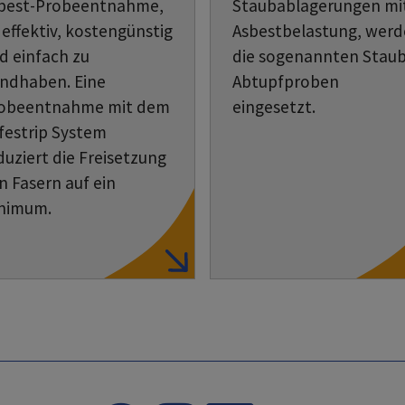
best-Probeentnahme,
Staubablagerungen mi
t effektiv, kostengünstig
Asbestbelastung, wer
d einfach zu
die sogenannten Staub
ndhaben. Eine
Abtupfproben
obeentnahme mit dem
eingesetzt.
festrip System
duziert die Freisetzung
n Fasern auf ein
nimum.