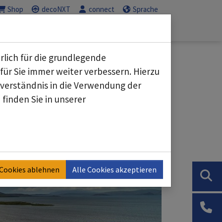
Shop
decoNXT
connect
Sprache
Service
Karriere
Submenu for "Geschäftsbereiche"
Submenu for "Service"
Submenu for "K
rlich für die grundlegende
für Sie immer weiter verbessern. Hierzu
erständnis in die Verwendung der
finden Sie in unserer
 Cookies ablehnen
Alle Cookies akzeptieren