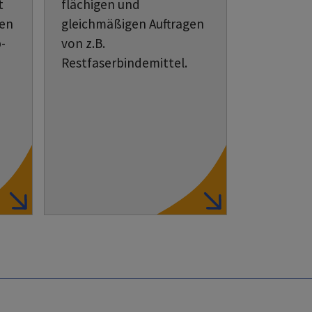
t
flächigen und
den
gleichmäßigen Auftragen
-
von z.B.
Restfaserbindemittel.