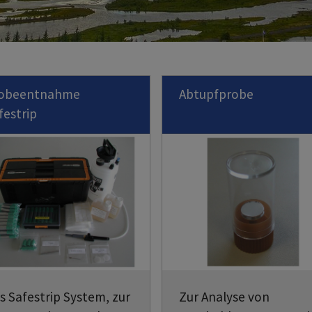
obeentnahme
Abtupfprobe
festrip
s Safestrip System, zur
Zur Analyse von