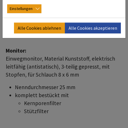
Einstellungen
Alle Cookies ablehnen
Alle Cookies akzeptieren
Monitor:
Einwegmonitor, Material Kunststoff, elektrisch
leitfähig (antistatisch), 3-teilig gepresst, mit
Stopfen, für Schlauch 8 x 6 mm
Nenndurchmesser 25 mm
komplett bestückt mit
Kernporenfilter
Stützfilter