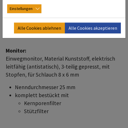
Einstellungen
Alle Cookies ablehnen
Alle Cookies akzeptieren
Monitor:
Einwegmonitor, Material Kunststoff, elektrisch
leitfähig (antistatisch), 3-teilig gepresst, mit
Stopfen, für Schlauch 8 x 6 mm
Nenndurchmesser 25 mm
komplett bestückt mit
Kernporenfilter
Stützfilter