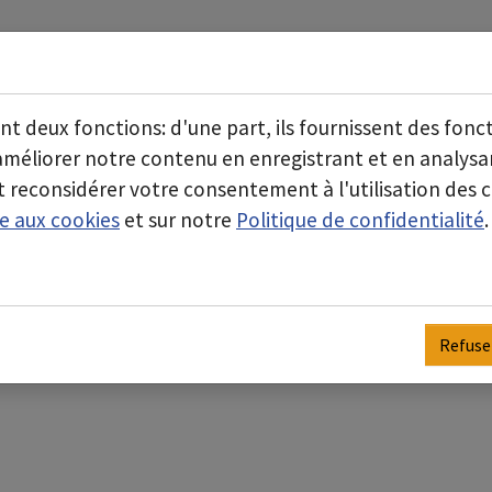
À propos de nous
Secteurs d'activité
Submenu for "À propos de 
ont deux fonctions: d'une part, ils fournissent des fonc
intervention
'améliorer notre contenu en enregistrant et en analy
 reconsidérer votre consentement à l'utilisation des c
ve aux cookies
et sur notre
Politique de confidentialité
.
Refuse