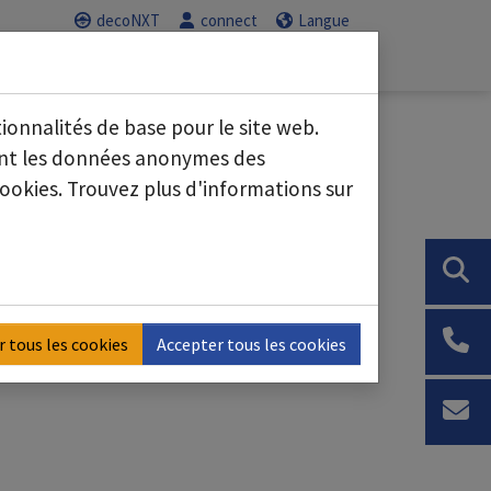
decoNXT
connect
Langue
Service
Carrière
nous"
Submenu for "Secteurs d'activité"
Submenu for "Service"
Submenu for "C
tionnalités de base pour le site web.
sant les données anonymes des
ookies. Trouvez plus d'informations sur
r tous les cookies
Accepter tous les cookies