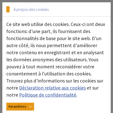
Skip to main content
Skip to page footer
À propos des cookies
Ce site web utilise des cookies. Ceux-ci ont deux
fonctions: d'une part, ils fournissent des
fonctionnalités de base pour le site web. D'un
Ce produit n'est actuellement pas
autre côté, ils nous permettent d'améliorer
disponible en France. N'hésitez pas à
notre contenu en enregistrant et en analysant
les données anonymes des utilisateurs. Vous
nous contacter pour connaître les
pouvez à tout moment reconsidérer votre
alternatives.
consentement à l'utilisation des cookies.
Trouvez plus d'informations sur les cookies sur
notre
Déclaration relative aux cookies
et sur
vers la page d'accueil
notre
Politique de confidentialité
.
Paramètres