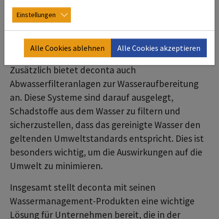
Geräte sind robust und für den Einsatz in
Einstellungen
anspruchsvollen Umgebungen konzipiert,
wodurch sie sich ideal für Sanierungsprojekte
eignen.
Alle Cookies ablehnen
Alle Cookies akzeptieren
Zusätzlich bietet deconta auch
Abwasserfilteranlagen zur Wasseraufbereitung
an. Diese Systeme sind darauf ausgelegt,
Schadstoffe aus dem Wasser zu filtern und
sicherzustellen, dass das gereinigte Wasser den
geltenden Umweltstandards entspricht. Dies ist
besonders wichtig, um die Auswirkungen auf die
Umwelt zu minimieren.
Insgesamt stellt deconta mit seinen
Wassermanagement-Produkten eine wichtige
Lösung für Unternehmen bereit, die in der