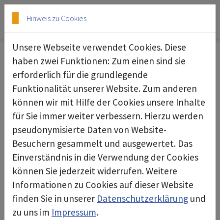
Skip to main content
Skip to page footer
Hinweis zu Cookies
Unsere Webseite verwendet Cookies. Diese
Wassermanagement
haben zwei Funktionen: Zum einen sind sie
erforderlich für die grundlegende
deconta bietet eine umfassende Produktpalette
Funktionalität unserer Website. Zum anderen
im Bereich Wassermanagement, die speziell für
können wir mit Hilfe der Cookies unsere Inhalte
die Schad- und Gefahrstoffsanierung entwickelt
für Sie immer weiter verbessern. Hierzu werden
wurde. Diese Produkte sind entscheidend, um die
pseudonymisierte Daten von Website-
Sicherheit und Effizienz bei der Handhabung von
Besuchern gesammelt und ausgewertet. Das
Wasser in kontaminierten Bereichen zu
Einverständnis in die Verwendung der Cookies
gewährleisten.
können Sie jederzeit widerrufen. Weitere
Informationen zu Cookies auf dieser Website
Die Wassermanagement-Lösungen von deconta
finden Sie in unserer
Datenschutzerklärung
und
sorgen für das Erwärmen von Duschwasser und
zu uns im
Impressum
.
das Filtern des anfallenden Abwassers. Diese