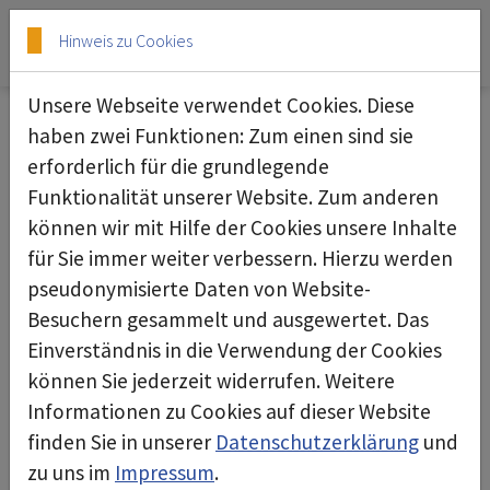
Skip to main content
Skip to page footer
Hinweis zu Cookies
Unsere Webseite verwendet Cookies. Diese
haben zwei Funktionen: Zum einen sind sie
erforderlich für die grundlegende
Dieses Produkt ist in der Schweiz
Funktionalität unserer Website. Zum anderen
momentan nicht verfügbar. Für
können wir mit Hilfe der Cookies unsere Inhalte
für Sie immer weiter verbessern. Hierzu werden
Alternativen sprechen Sie uns gerne an.
pseudonymisierte Daten von Website-
Besuchern gesammelt und ausgewertet. Das
Einverständnis in die Verwendung der Cookies
zur Startseite
können Sie jederzeit widerrufen. Weitere
Informationen zu Cookies auf dieser Website
finden Sie in unserer
Datenschutzerklärung
und
zu uns im
Impressum
.